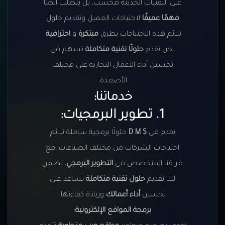
على التقنيات الحديثة فحسب، بل يتطلب أيضًا
فهمًا عميقًا
لاحتياجات العميل وتقديم حلول
تلائم هذه الاحتياجات بطرق
مبتكرة
و
احترافية
.
نحن نقدم
حلولًا تقنية متكاملة
تسهم في
تحسين أداء الأعمال التجارية على مختلف
الأصعدة.
خدماتنا:
1. تطوير البرمجيات:
نقدم في
D M S
حلولًا برمجية شاملة تلائم
احتياجات الشركات من مختلف الصناعات. مع
فريقنا المتخصص في
التطوير البرمجي
، نضمن
لك تقديم
حلول تقنية متكاملة
تساعد على
تحسين
أداء أعمالك
وزيادة كفاءتها.
برمجة المواقع الإلكترونية: