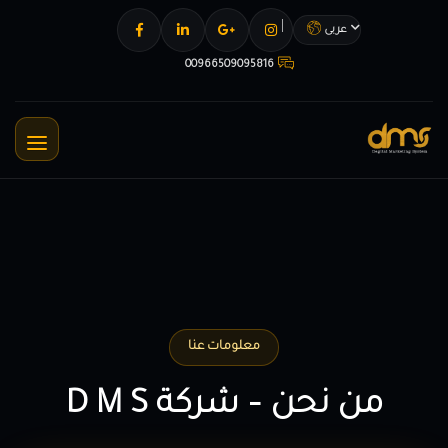
عربى
00966509095816
معلومات عنا
من نحن – شركة D M S