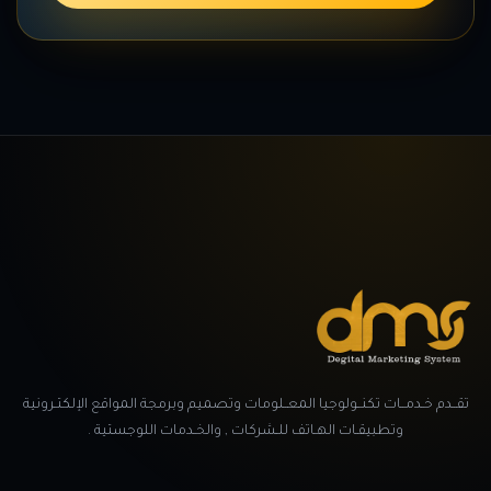
تقــدم خـدمــات تكنــولوجيا المعــلومات وتصميم وبرمجة المواقع الإلكتـرونية
وتطبيقـات الهـاتف للـشركات , والخـدمات اللوجستية .