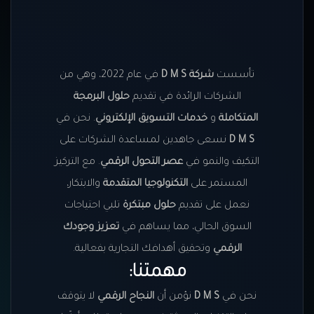
تأسست
شركة D M S
في عام 2022، وهي من
الشركات الرائدة في تقديم
حلول البرمجة
المتكاملة
و
خدمات التسويق الإلكتروني
. نحن في
D M S
نسعى جاهدين لمساعدة الشركات على
التكيف والنمو في
عصر التحول الرقمي
. مع التركيز
المستمر على
التكنولوجيا المتقدمة
والابتكار،
نعمل على تقديم
حلول مبتكرة
تلبي احتياجات
السوق الحالي، مما يساهم في
تعزيز وجودك
الرقمي
وتحقيق أهدافك التجارية بفعالية.
مهمتنا:
نحن في
D M S
نؤمن أن
النجاح الرقمي
لا يتوقف