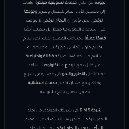
الجودة
من خلال
خدمات تسويقية مبتكرة
، تهدف
إلى تحسين الأداء العام للأعمال وتعزيز
وجودها
الرقمي
. نحن نؤمن أن
النجاح الرقمي
لا يتوقف
على استخدام التكنولوجيا فقط، بل يتطلب أيضًا
فهمًا عميقًا
لاحتياجات العملاء. لذلك، نحن نلتزم
بتقديم حلول تتماشى مع رؤيتك وأهدافك، ما
يساهم في تحقيقها بطريقة
فعّالة واحترافية
.
من خلال دمج
الإبداع
و
التكنولوجيا
، نساعد
عملائنا على
التطور والنمو
في عصر رقمي سريع
ومتغير، مع ضمان تقديم
خدمات استثنائية
تضمن تحقيق نتائج ملموسة.
شركة D M S
هي شريكك الموثوق في رحلة
التحول الرقمي، فنحن هنا لنساعدك على الوصول
إلى
أعلى درجات النجاح الرقمي
من خلال حلول