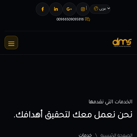
عربى
00966509095816
الخدمات التي نقدمها
نحن نعمل معك لتحقيق أهدافك.
الصفحة الرئيسية
خدمات