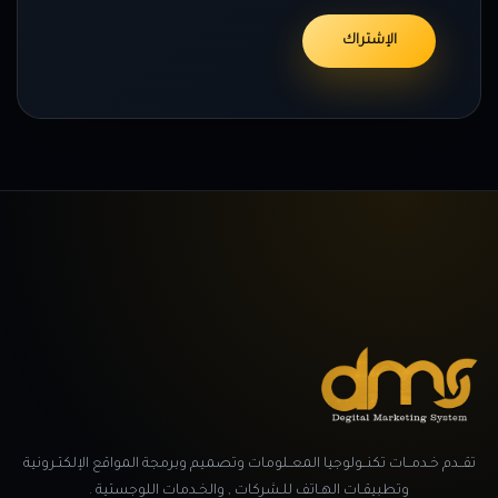
تقــدم خـدمــات تكنــولوجيا المعــلومات وتصميم وبرمجة المواقع الإلكتـرونية
وتطبيقـات الهـاتف للـشركات , والخـدمات اللوجستية .