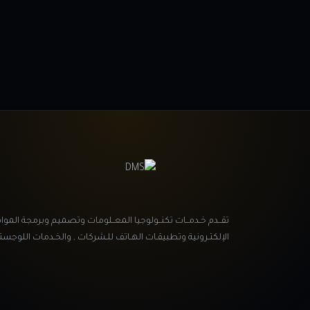
تقــدم خـدمــات تكنــولوجيا المعــلومات وتصميم وبرمجة الموا
الإلكتـرونية وتطبيقـات الهـاتف للـشركات , والخـدمات اللوجستي