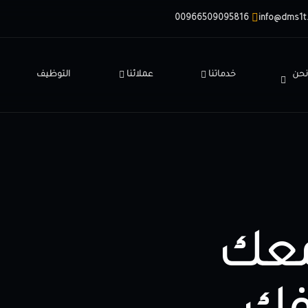
00966509095816
info@dms1t
نحن
خدماتنا
عملائنا
التوظيف
معك