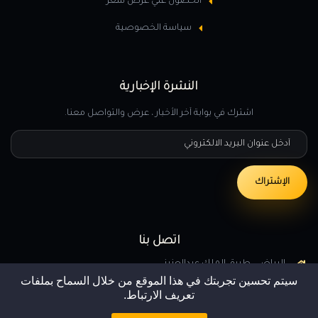
الحصول علي عرض سعر
سياسة الخصوصية
النشرة الإخبارية
اشترك في بوابة آخر الأخبار ، عرض والتواصل معنا.
أدخل عنوان البريد الالكتروني
الإشتراك
اتصل بنا
الرياض , طريق الملك عبدالعزيز
سيتم تحسين تجربتك في هذا الموقع من خلال السماح بملفات
0509095816
تعريف الارتباط.
info@dms1t.com