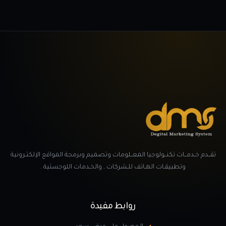
تقــدم خـدمــات تكنــولوجيا المعــلومات وتصميم وبرمجة المواقع الإلكتـرونية
وتطبيقـات الهـاتف للـشركات , والخـدمات اللوجستية .
روابط مفيدة